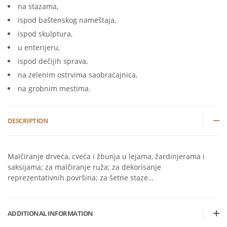
na stazama,
ispod baštenskog nameštaja,
ispod skulptura,
u enterijeru,
ispod dečijih sprava,
na zelenim ostrvima saobraćajnica,
na grobnim mestima.
DESCRIPTION
Malčiranje drveća, cveća i žbunja u lejama, žardinjerama i
saksijama; za malčiranje ruža; za dekorisanje
reprezentativnih površina; za šetne staze…
ADDITIONAL INFORMATION