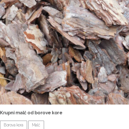
Krupni malč od borove kore
Borova kora
Malč