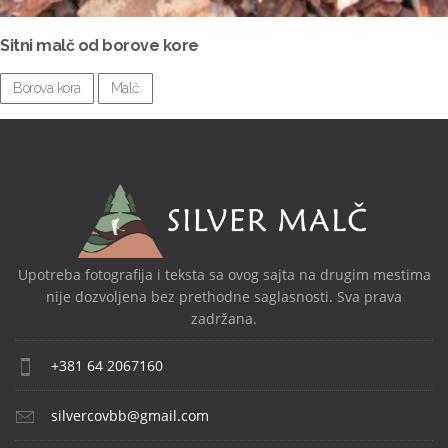
Sitni malč od borove kore
Borova kora
Malč
Upotreba fotografija i teksta sa ovog sajta na drugim mestima
nije dozvoljena bez prethodne saglasnosti. Sva prava
zadržana.
+381 64 2067160
silvercovbb@gmail.com