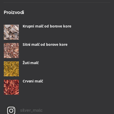
Proizvodi
Krupni malč od borove kore
Sitni malč od borove kore
Žuti malč
Crveni malč
silver_malc