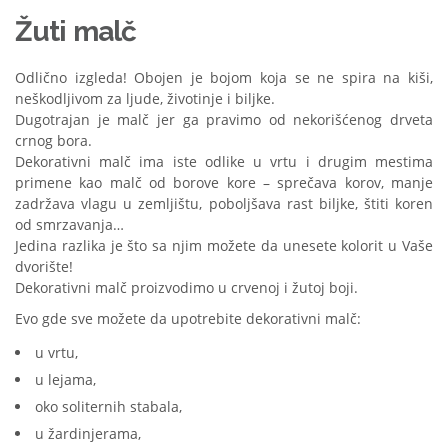
Žuti malč
Odlično izgleda! Obojen je bojom koja se ne spira na kiši,
neškodljivom za ljude, životinje i biljke.
Dugotrajan je malč jer ga pravimo od nekorišćenog drveta
crnog bora.
Dekorativni malč ima iste odlike u vrtu i drugim mestima
primene kao malč od borove kore – sprečava korov, manje
zadržava vlagu u zemljištu, poboljšava rast biljke, štiti koren
od smrzavanja…
Jedina razlika je što sa njim možete da unesete kolorit u Vaše
dvorište!
Dekorativni malč proizvodimo u crvenoj i žutoj boji.
Evo gde sve možete da upotrebite dekorativni malč:
u vrtu,
u lejama,
oko soliternih stabala,
u žardinjerama,